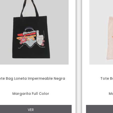
ote Bag Loneta Impermeable Negra
Tote B
Margarita Full Color
Ma
VER