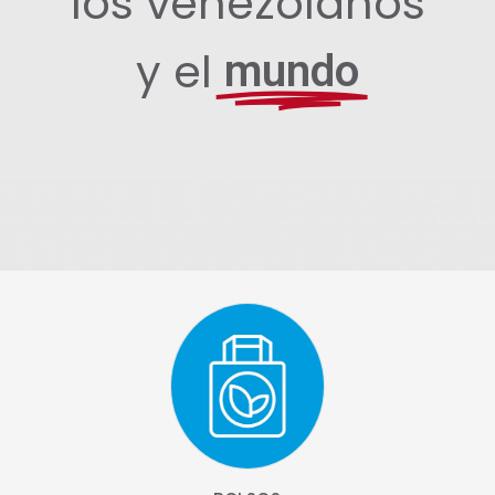
los venezolanos
y el
mundo