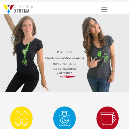
Ir
al
contenido
Productos
Hechos en Venezuela
con amor para
los venezolanos
y el
mundo