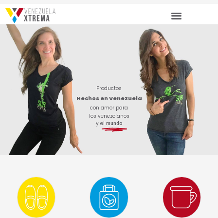
Ir
al
contenido
Productos
Hechos en Venezuela
con amor para
los venezolanos
y el
mundo