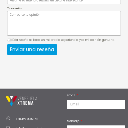
Tu reseña
Esta reseña se basa en mi propia experiencia y es mi opinión genuina.
Enviar una reseña
Email
W
+58 422 2585070
Mensaje
h
a