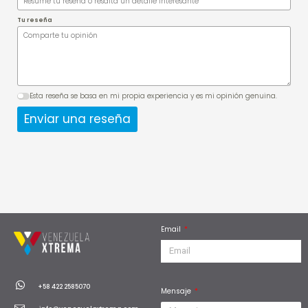
Tu reseña
Esta reseña se basa en mi propia experiencia y es mi opinión genuina.
Enviar una reseña
Email
W
+58 422 2585070
Mensaje
h
a